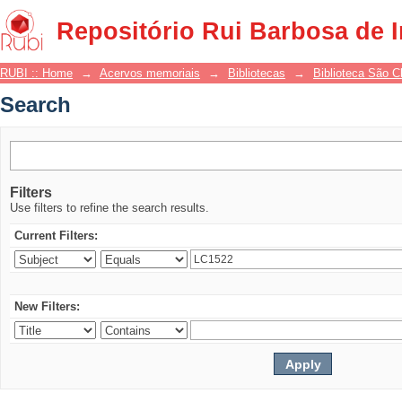
Search
Repositório Rui Barbosa de 
RUBI :: Home
→
Acervos memoriais
→
Bibliotecas
→
Biblioteca São 
Search
Filters
Use filters to refine the search results.
Current Filters:
New Filters: