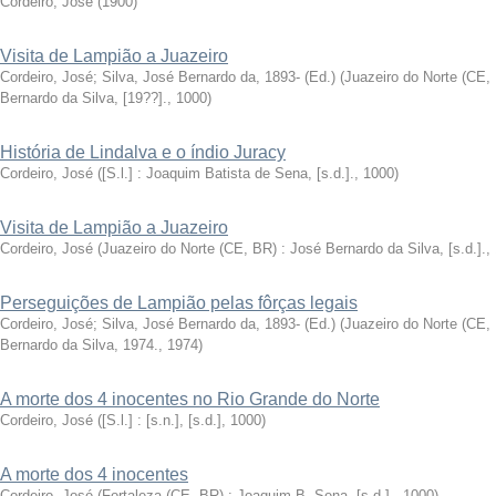
Cordeiro, José
(
1900
)
Visita de Lampião a Juazeiro
Cordeiro, José
;
Silva, José Bernardo da, 1893- (Ed.)
(
Juazeiro do Norte (CE,
Bernardo da Silva, [19??].
,
1000
)
História de Lindalva e o índio Juracy
Cordeiro, José
(
[S.l.] : Joaquim Batista de Sena, [s.d.].
,
1000
)
Visita de Lampião a Juazeiro
Cordeiro, José
(
Juazeiro do Norte (CE, BR) : José Bernardo da Silva, [s.d.].
,
Perseguições de Lampião pelas fôrças legais
Cordeiro, José
;
Silva, José Bernardo da, 1893- (Ed.)
(
Juazeiro do Norte (CE,
Bernardo da Silva, 1974.
,
1974
)
A morte dos 4 inocentes no Rio Grande do Norte
Cordeiro, José
(
[S.l.] : [s.n.], [s.d.]
,
1000
)
A morte dos 4 inocentes
Cordeiro, José
(
Fortaleza (CE, BR) : Joaquim B. Sena, [s.d.].
,
1000
)