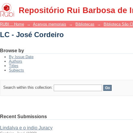
LC - José Cordeiro
Repositório Rui Barbosa de 
RUBI :: Home
→
Acervos memoriais
→
Bibliotecas
→
Biblioteca São 
LC - José Cordeiro
Browse by
By Issue Date
Authors
Titles
Subjects
Search within this collection:
Recent Submissions
Lindalva e o indio Juracy