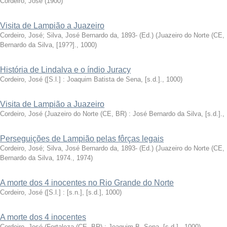
Cordeiro, José
(
1900
)
Visita de Lampião a Juazeiro
Cordeiro, José
;
Silva, José Bernardo da, 1893- (Ed.)
(
Juazeiro do Norte (CE,
Bernardo da Silva, [19??].
,
1000
)
História de Lindalva e o índio Juracy
Cordeiro, José
(
[S.l.] : Joaquim Batista de Sena, [s.d.].
,
1000
)
Visita de Lampião a Juazeiro
Cordeiro, José
(
Juazeiro do Norte (CE, BR) : José Bernardo da Silva, [s.d.].
,
Perseguições de Lampião pelas fôrças legais
Cordeiro, José
;
Silva, José Bernardo da, 1893- (Ed.)
(
Juazeiro do Norte (CE,
Bernardo da Silva, 1974.
,
1974
)
A morte dos 4 inocentes no Rio Grande do Norte
Cordeiro, José
(
[S.l.] : [s.n.], [s.d.]
,
1000
)
A morte dos 4 inocentes
Cordeiro, José
(
Fortaleza (CE, BR) : Joaquim B. Sena, [s.d.].
,
1000
)