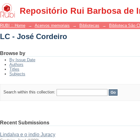
LC - José Cordeiro
Repositório Rui Barbosa de 
RUBI :: Home
→
Acervos memoriais
→
Bibliotecas
→
Biblioteca São 
LC - José Cordeiro
Browse by
By Issue Date
Authors
Titles
Subjects
Search within this collection:
Recent Submissions
Lindalva e o indio Juracy