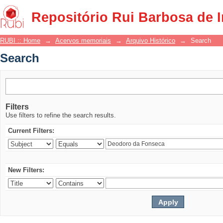
Search
Repositório Rui Barbosa de 
RUBI :: Home
→
Acervos memoriais
→
Arquivo Histórico
→
Search
Search
Filters
Use filters to refine the search results.
Current Filters:
New Filters: