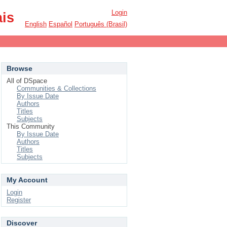
Login
ais
English
Español
Português (Brasil)
Browse
All of DSpace
Communities & Collections
By Issue Date
Authors
Titles
Subjects
This Community
By Issue Date
Authors
Titles
Subjects
My Account
Login
Register
Discover