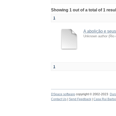
Showing 1 out of a total of 1 res
1
A abolição e seus
Unknown author
(
Rio 
1
DSpace software
copyright © 2002-2023
Dur
Contact Us
|
Send Feedback
|
Casa Rui Barb