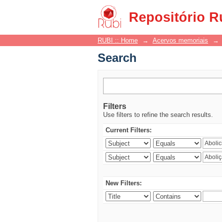
Search
Repositório R
RUBI :: Home
→
Acervos memoriais
→
Search
Filters
Use filters to refine the search results.
Current Filters:
New Filters: