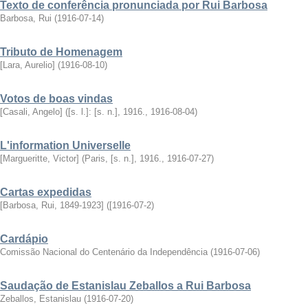
Texto de conferência pronunciada por Rui Barbosa
Barbosa, Rui
(
1916-07-14
)
Tributo de Homenagem
[Lara, Aurelio]
(
1916-08-10
)
Votos de boas vindas
[Casali, Angelo]
(
[s. l.]: [s. n.], 1916.
,
1916-08-04
)
L'information Universelle
[Margueritte, Victor]
(
Paris, [s. n.], 1916.
,
1916-07-27
)
Cartas expedidas
[Barbosa, Rui, 1849-1923]
(
[1916-07-2
)
Cardápio
Comissão Nacional do Centenário da Independência
(
1916-07-06
)
Saudação de Estanislau Zeballos a Rui Barbosa
Zeballos, Estanislau
(
1916-07-20
)