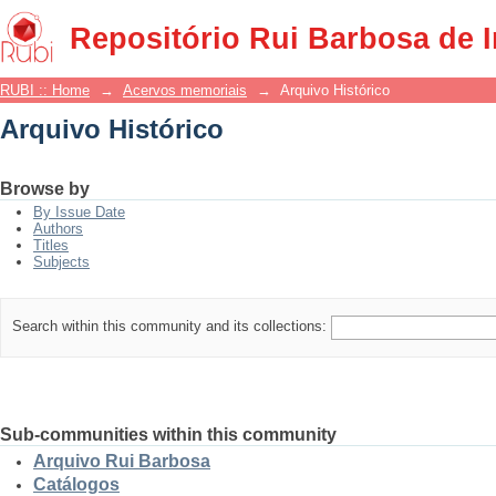
Arquivo Histórico
Repositório Rui Barbosa de 
RUBI :: Home
→
Acervos memoriais
→
Arquivo Histórico
Arquivo Histórico
Browse by
By Issue Date
Authors
Titles
Subjects
Search within this community and its collections:
Sub-communities within this community
Arquivo Rui Barbosa
Catálogos