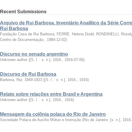
Recent Submissions
Arquivo de Rui Barbosa. Inventário Analítico da Série Cor
Rui Barbosa
Fundação Casa de Rui Barbosa
;
FERRE, Helena Dodd
;
RONDINELLI, Rosely
Centro de Documentação.
,
1984-12-02
)
Discurso no senado argentino
Unknown author
(
[S. l. : s. n.], 1916.
,
1916-07-06
)
Discurso de Rui Barbosa
Barbosa, Rui, 1849-1923
(
[S. l. : s. n.], 1916.
,
1916
)
Relato sobre relações entre Brasil e Argentina
Unknown author
(
[S. l. : s. n.], 1916.
,
1916
)
Mensagem da colônia polaca do Rio de Janeiro
Sociedade Polaca de Auxílio Mútuo e Instrução
(
Rio de Janeiro: [s. n.], 1916.