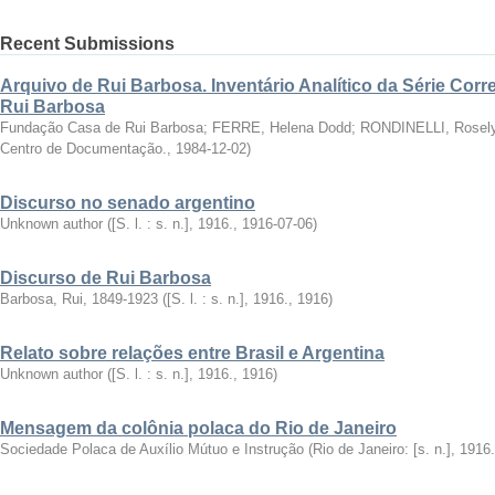
Recent Submissions
Arquivo de Rui Barbosa. Inventário Analítico da Série Cor
Rui Barbosa
Fundação Casa de Rui Barbosa
;
FERRE, Helena Dodd
;
RONDINELLI, Rosely
Centro de Documentação.
,
1984-12-02
)
Discurso no senado argentino
Unknown author
(
[S. l. : s. n.], 1916.
,
1916-07-06
)
Discurso de Rui Barbosa
Barbosa, Rui, 1849-1923
(
[S. l. : s. n.], 1916.
,
1916
)
Relato sobre relações entre Brasil e Argentina
Unknown author
(
[S. l. : s. n.], 1916.
,
1916
)
Mensagem da colônia polaca do Rio de Janeiro
Sociedade Polaca de Auxílio Mútuo e Instrução
(
Rio de Janeiro: [s. n.], 1916.