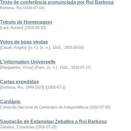
Texto de conferência pronunciada por Rui Barbosa
Barbosa, Rui
(
1916-07-14
)
Tributo de Homenagem
[Lara, Aurelio]
(
1916-08-10
)
Votos de boas vindas
[Casali, Angelo]
(
[s. l.]: [s. n.], 1916.
,
1916-08-04
)
L'information Universelle
[Margueritte, Victor]
(
Paris, [s. n.], 1916.
,
1916-07-27
)
Cartas expedidas
[Barbosa, Rui, 1849-1923]
(
[1916-07-2
)
Cardápio
Comissão Nacional do Centenário da Independência
(
1916-07-06
)
Saudação de Estanislau Zeballos a Rui Barbosa
Zeballos, Estanislau
(
1916-07-20
)