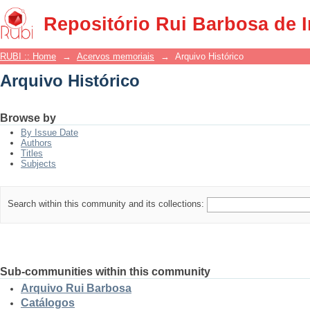
Arquivo Histórico
Repositório Rui Barbosa de 
RUBI :: Home
→
Acervos memoriais
→
Arquivo Histórico
Arquivo Histórico
Browse by
By Issue Date
Authors
Titles
Subjects
Search within this community and its collections:
Sub-communities within this community
Arquivo Rui Barbosa
Catálogos