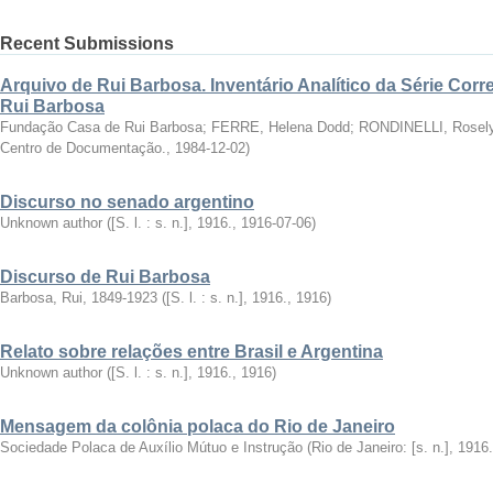
Recent Submissions
Arquivo de Rui Barbosa. Inventário Analítico da Série Cor
Rui Barbosa
Fundação Casa de Rui Barbosa
;
FERRE, Helena Dodd
;
RONDINELLI, Rosely
Centro de Documentação.
,
1984-12-02
)
Discurso no senado argentino
Unknown author
(
[S. l. : s. n.], 1916.
,
1916-07-06
)
Discurso de Rui Barbosa
Barbosa, Rui, 1849-1923
(
[S. l. : s. n.], 1916.
,
1916
)
Relato sobre relações entre Brasil e Argentina
Unknown author
(
[S. l. : s. n.], 1916.
,
1916
)
Mensagem da colônia polaca do Rio de Janeiro
Sociedade Polaca de Auxílio Mútuo e Instrução
(
Rio de Janeiro: [s. n.], 1916.