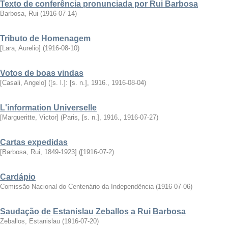
Texto de conferência pronunciada por Rui Barbosa
Barbosa, Rui
(
1916-07-14
)
Tributo de Homenagem
[Lara, Aurelio]
(
1916-08-10
)
Votos de boas vindas
[Casali, Angelo]
(
[s. l.]: [s. n.], 1916.
,
1916-08-04
)
L'information Universelle
[Margueritte, Victor]
(
Paris, [s. n.], 1916.
,
1916-07-27
)
Cartas expedidas
[Barbosa, Rui, 1849-1923]
(
[1916-07-2
)
Cardápio
Comissão Nacional do Centenário da Independência
(
1916-07-06
)
Saudação de Estanislau Zeballos a Rui Barbosa
Zeballos, Estanislau
(
1916-07-20
)