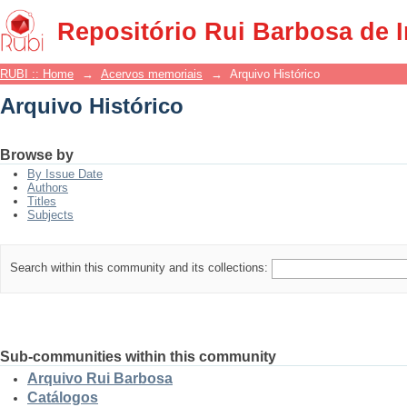
Arquivo Histórico
Repositório Rui Barbosa de 
RUBI :: Home
→
Acervos memoriais
→
Arquivo Histórico
Arquivo Histórico
Browse by
By Issue Date
Authors
Titles
Subjects
Search within this community and its collections:
Sub-communities within this community
Arquivo Rui Barbosa
Catálogos