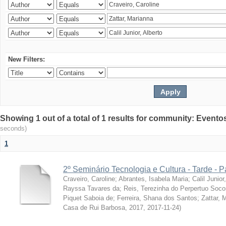
New Filters:
Showing 1 out of a total of 1 results for community: Evento
seconds)
1
2º Seminário Tecnologia e Cultura - Tarde - P
Craveiro, Caroline
;
Abrantes, Isabela Maria
;
Calil Junior
Rayssa Tavares da
;
Reis, Terezinha do Perpertuo Soc
Piquet Saboia de
;
Ferreira, Shana dos Santos
;
Zattar, 
Casa de Rui Barbosa, 2017
,
2017-11-24
)