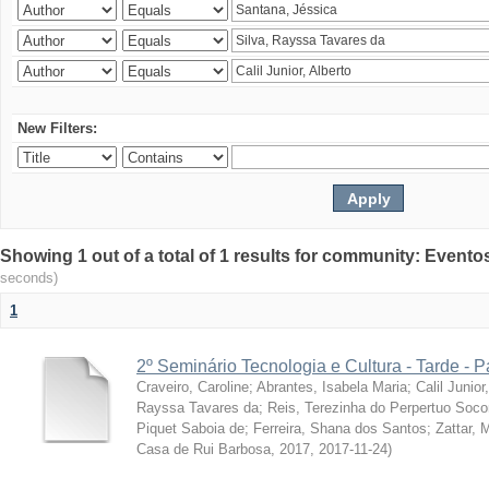
New Filters:
Showing 1 out of a total of 1 results for community: Evento
seconds)
1
2º Seminário Tecnologia e Cultura - Tarde - P
Craveiro, Caroline
;
Abrantes, Isabela Maria
;
Calil Junior
Rayssa Tavares da
;
Reis, Terezinha do Perpertuo Soc
Piquet Saboia de
;
Ferreira, Shana dos Santos
;
Zattar, 
Casa de Rui Barbosa, 2017
,
2017-11-24
)