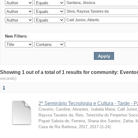
New Filters:
Showing 1 out of a total of 1 results for community: Evento
seconds)
1
2º Seminário Tecnologia e Cultura - Tarde - P
Craveiro, Caroline
;
Abrantes, Isabela Maria
;
Calil Junior
Rayssa Tavares da
;
Reis, Terezinha do Perpertuo Soc
Piquet Saboia de
;
Ferreira, Shana dos Santos
;
Zattar, 
Casa de Rui Barbosa, 2017
,
2017-11-24
)