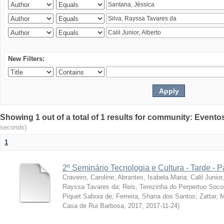
New Filters:
Showing 1 out of a total of 1 results for community: Evento
seconds)
1
2º Seminário Tecnologia e Cultura - Tarde - P
Craveiro, Caroline
;
Abrantes, Isabela Maria
;
Calil Junior
Rayssa Tavares da
;
Reis, Terezinha do Perpertuo Soc
Piquet Saboia de
;
Ferreira, Shana dos Santos
;
Zattar, 
Casa de Rui Barbosa, 2017
,
2017-11-24
)