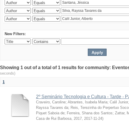
New Filters:
Showing 1 out of a total of 1 results for community: Evento
seconds)
1
2º Seminário Tecnologia e Cultura - Tarde - P
Craveiro, Caroline
;
Abrantes, Isabela Maria
;
Calil Junior
Rayssa Tavares da
;
Reis, Terezinha do Perpertuo Soc
Piquet Saboia de
;
Ferreira, Shana dos Santos
;
Zattar, 
Casa de Rui Barbosa, 2017
,
2017-11-24
)