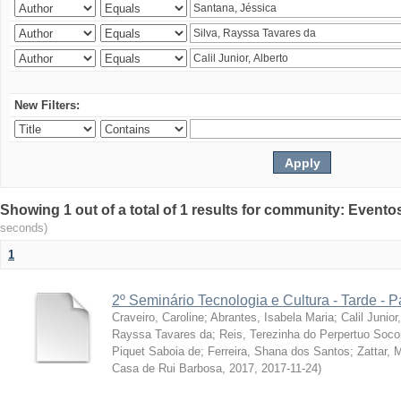
New Filters:
Showing 1 out of a total of 1 results for community: Evento
seconds)
1
2º Seminário Tecnologia e Cultura - Tarde - P
Craveiro, Caroline
;
Abrantes, Isabela Maria
;
Calil Junior
Rayssa Tavares da
;
Reis, Terezinha do Perpertuo Soc
Piquet Saboia de
;
Ferreira, Shana dos Santos
;
Zattar, 
Casa de Rui Barbosa, 2017
,
2017-11-24
)