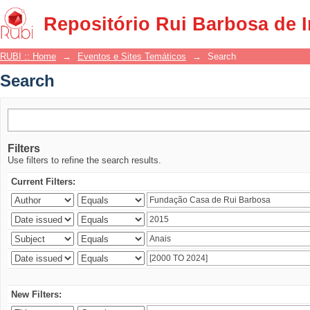
Search
Repositório Rui Barbosa de 
RUBI :: Home
→
Eventos e Sites Temáticos
→
Search
Search
Filters
Use filters to refine the search results.
Current Filters:
New Filters: