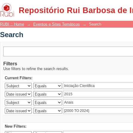
Search
Repositório Rui Barbosa de 
RUBI :: Home
→
Eventos e Sites Temáticos
→
Search
Search
Filters
Use filters to refine the search results.
Current Filters:
New Filters: