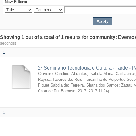
New Filters:
Showing 1 out of a total of 1 results for community: Evento
seconds)
1
2º Seminário Tecnologia e Cultura - Tarde - P
Craveiro, Caroline
;
Abrantes, Isabela Maria
;
Calil Junior
Rayssa Tavares da
;
Reis, Terezinha do Perpertuo Soc
Piquet Saboia de
;
Ferreira, Shana dos Santos
;
Zattar, 
Casa de Rui Barbosa, 2017
,
2017-11-24
)
1