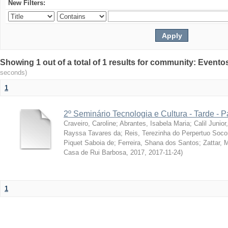
New Filters:
Showing 1 out of a total of 1 results for community: Evento
seconds)
1
2º Seminário Tecnologia e Cultura - Tarde - P
Craveiro, Caroline
;
Abrantes, Isabela Maria
;
Calil Junior
Rayssa Tavares da
;
Reis, Terezinha do Perpertuo Soc
Piquet Saboia de
;
Ferreira, Shana dos Santos
;
Zattar, 
Casa de Rui Barbosa, 2017
,
2017-11-24
)
1