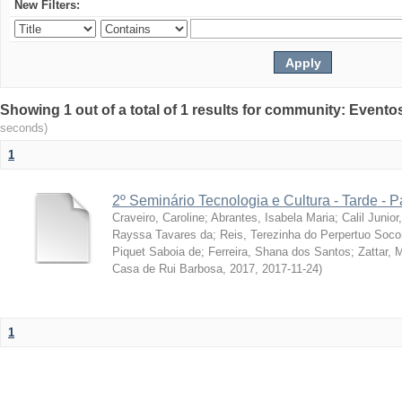
New Filters:
Showing 1 out of a total of 1 results for community: Evento
seconds)
1
2º Seminário Tecnologia e Cultura - Tarde - P
Craveiro, Caroline
;
Abrantes, Isabela Maria
;
Calil Junior
Rayssa Tavares da
;
Reis, Terezinha do Perpertuo Soc
Piquet Saboia de
;
Ferreira, Shana dos Santos
;
Zattar, 
Casa de Rui Barbosa, 2017
,
2017-11-24
)
1