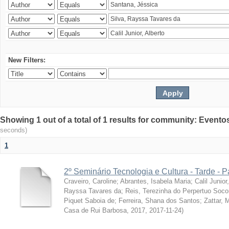
New Filters:
Showing 1 out of a total of 1 results for community: Evento
seconds)
1
2º Seminário Tecnologia e Cultura - Tarde - P
Craveiro, Caroline
;
Abrantes, Isabela Maria
;
Calil Junior
Rayssa Tavares da
;
Reis, Terezinha do Perpertuo Soc
Piquet Saboia de
;
Ferreira, Shana dos Santos
;
Zattar, 
Casa de Rui Barbosa, 2017
,
2017-11-24
)