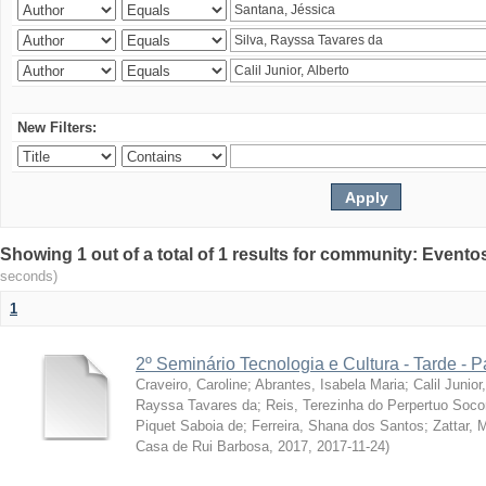
New Filters:
Showing 1 out of a total of 1 results for community: Evento
seconds)
1
2º Seminário Tecnologia e Cultura - Tarde - P
Craveiro, Caroline
;
Abrantes, Isabela Maria
;
Calil Junior
Rayssa Tavares da
;
Reis, Terezinha do Perpertuo Soc
Piquet Saboia de
;
Ferreira, Shana dos Santos
;
Zattar, 
Casa de Rui Barbosa, 2017
,
2017-11-24
)