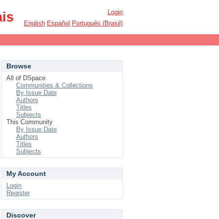
Login
ais
English
Español
Português (Brasil)
Browse
All of DSpace
Communities & Collections
By Issue Date
Authors
Titles
Subjects
This Community
By Issue Date
Authors
Titles
Subjects
My Account
Login
Register
Discover