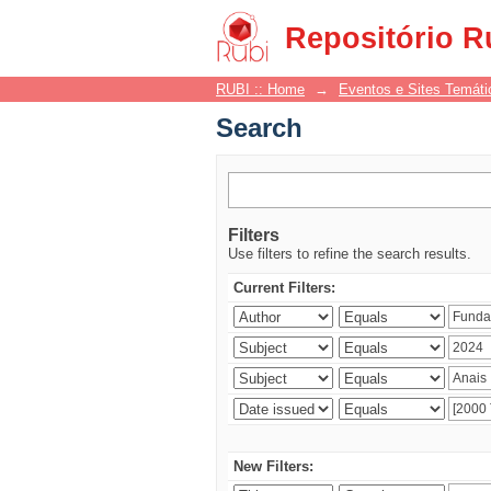
Search
Repositório R
RUBI :: Home
→
Eventos e Sites Temáti
Search
Filters
Use filters to refine the search results.
Current Filters:
New Filters: