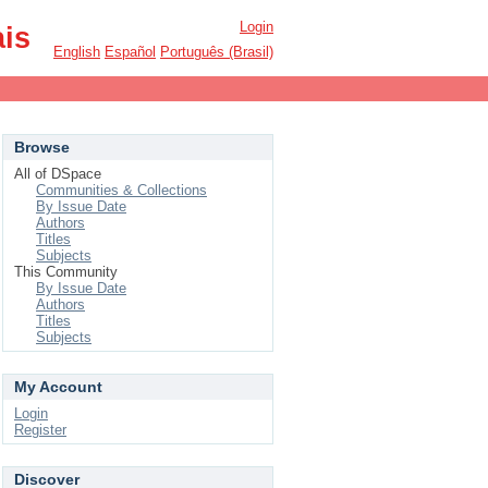
Login
ais
English
Español
Português (Brasil)
Browse
All of DSpace
Communities & Collections
By Issue Date
Authors
Titles
Subjects
This Community
By Issue Date
Authors
Titles
Subjects
My Account
Login
Register
Discover