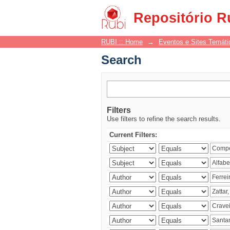
Search
Repositório R
RUBI :: Home
→
Eventos e Sites Temáti
Search
Filters
Use filters to refine the search results.
Current Filters: