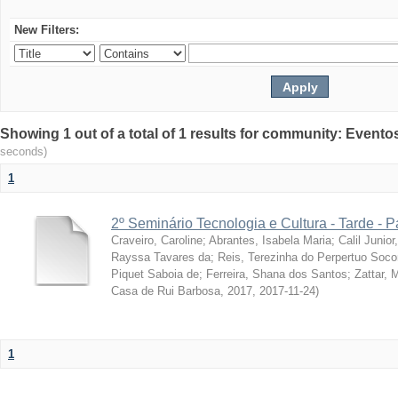
New Filters:
Showing 1 out of a total of 1 results for community: Evento
seconds)
1
2º Seminário Tecnologia e Cultura - Tarde - P
Craveiro, Caroline
;
Abrantes, Isabela Maria
;
Calil Junior
Rayssa Tavares da
;
Reis, Terezinha do Perpertuo Soc
Piquet Saboia de
;
Ferreira, Shana dos Santos
;
Zattar, 
Casa de Rui Barbosa, 2017
,
2017-11-24
)
1