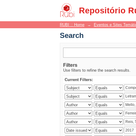
Search
Repositório R
RUBI :: Home
→
Eventos e Sites Temáti
Search
Filters
Use filters to refine the search results.
Current Filters: