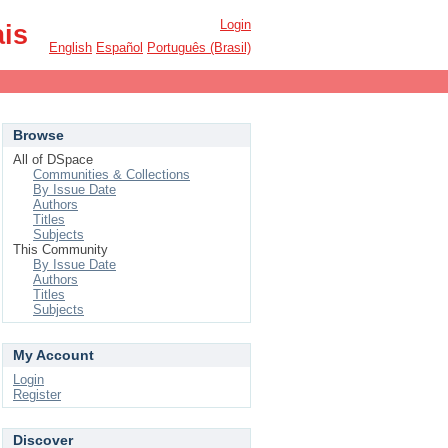
Login
ais
English
Español
Português (Brasil)
Browse
All of DSpace
Communities & Collections
By Issue Date
Authors
Titles
Subjects
This Community
By Issue Date
Authors
Titles
Subjects
My Account
Login
Register
Discover