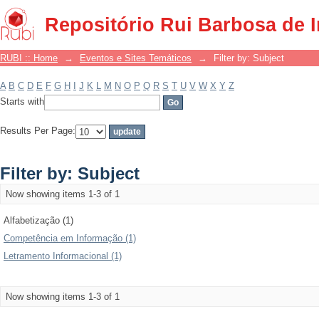
Filter by: Subject
Repositório Rui Barbosa de 
RUBI :: Home
→
Eventos e Sites Temáticos
→
Filter by: Subject
A
B
C
D
E
F
G
H
I
J
K
L
M
N
O
P
Q
R
S
T
U
V
W
X
Y
Z
Starts with
Results Per Page:
Filter by: Subject
Now showing items 1-3 of 1
Alfabetização (1)
Competência em Informação (1)
Letramento Informacional (1)
Now showing items 1-3 of 1