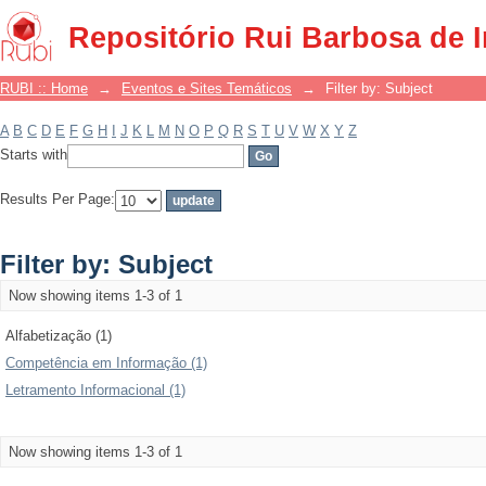
Filter by: Subject
Repositório Rui Barbosa de 
RUBI :: Home
→
Eventos e Sites Temáticos
→
Filter by: Subject
A
B
C
D
E
F
G
H
I
J
K
L
M
N
O
P
Q
R
S
T
U
V
W
X
Y
Z
Starts with
Results Per Page:
Filter by: Subject
Now showing items 1-3 of 1
Alfabetização (1)
Competência em Informação (1)
Letramento Informacional (1)
Now showing items 1-3 of 1