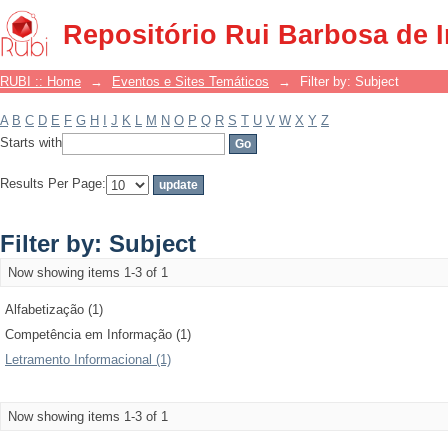
Filter by: Subject
Repositório Rui Barbosa de 
RUBI :: Home
→
Eventos e Sites Temáticos
→
Filter by: Subject
A
B
C
D
E
F
G
H
I
J
K
L
M
N
O
P
Q
R
S
T
U
V
W
X
Y
Z
Starts with
Results Per Page:
Filter by: Subject
Now showing items 1-3 of 1
Alfabetização (1)
Competência em Informação (1)
Letramento Informacional (1)
Now showing items 1-3 of 1