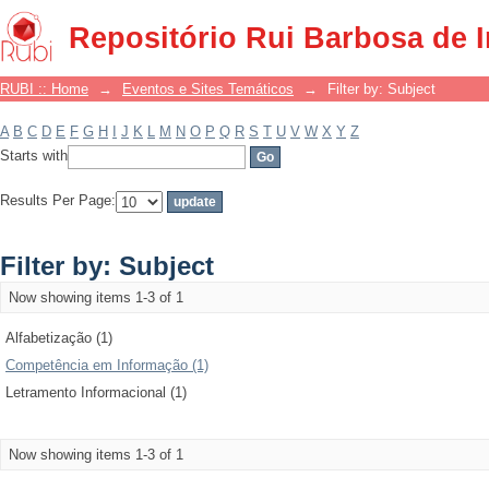
Filter by: Subject
Repositório Rui Barbosa de 
RUBI :: Home
→
Eventos e Sites Temáticos
→
Filter by: Subject
A
B
C
D
E
F
G
H
I
J
K
L
M
N
O
P
Q
R
S
T
U
V
W
X
Y
Z
Starts with
Results Per Page:
Filter by: Subject
Now showing items 1-3 of 1
Alfabetização (1)
Competência em Informação (1)
Letramento Informacional (1)
Now showing items 1-3 of 1