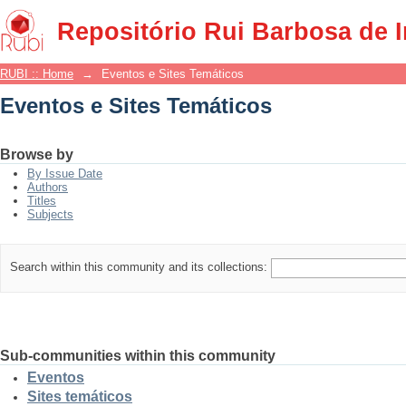
Eventos e Sites Temáticos
Repositório Rui Barbosa de 
RUBI :: Home
→
Eventos e Sites Temáticos
Eventos e Sites Temáticos
Browse by
By Issue Date
Authors
Titles
Subjects
Search within this community and its collections:
Sub-communities within this community
Eventos
Sites temáticos