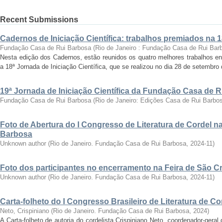
Recent Submissions
Cadernos de Iniciação Científica: trabalhos premiados na 
Fundação Casa de Rui Barbosa
(
Rio de Janeiro : Fundação Casa de Rui Bar
Nesta edição dos Cadernos, estão reunidos os quatro melhores trabalhos en
a 18ª Jornada de Iniciação Científica, que se realizou no dia 28 de setembro 
19ª Jornada de Iniciação Científica da Fundação Casa de 
Fundação Casa de Rui Barbosa
(
Rio de Janeiro: Edições Casa de Rui Barbo
Foto de Abertura do I Congresso de Literatura de Cordel 
Barbosa
Unknown author
(
Rio de Janeiro. Fundação Casa de Rui Barbosa
,
2024-11
)
Foto dos participantes no encerramento na Feira de São C
Unknown author
(
Rio de Janeiro. Fundação Casa de Rui Barbosa
,
2024-11
)
Carta-folheto do I Congresso Brasileiro de Literatura de Co
Neto, Crispiniano
(
Rio de Janeiro. Fundação Casa de Rui Barbosa
,
2024
)
A Carta-folheto de autoria do cordelista Crispiniano Neto, coordenador-geral