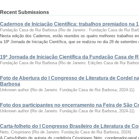
Recent Submissions
Cadernos de Iniciação Científica: trabalhos premiados na 
Fundação Casa de Rui Barbosa
(
Rio de Janeiro : Fundação Casa de Rui Bar
Nesta edição dos Cadernos, estão reunidos os quatro melhores trabalhos en
a 18ª Jornada de Iniciação Científica, que se realizou no dia 28 de setembro 
19ª Jornada de Iniciação Científica da Fundação Casa de 
Fundação Casa de Rui Barbosa
(
Rio de Janeiro: Edições Casa de Rui Barbo
Foto de Abertura do I Congresso de Literatura de Cordel 
Barbosa
Unknown author
(
Rio de Janeiro. Fundação Casa de Rui Barbosa
,
2024-11
)
Foto dos participantes no encerramento na Feira de São C
Unknown author
(
Rio de Janeiro. Fundação Casa de Rui Barbosa
,
2024-11
)
Carta-folheto do I Congresso Brasileiro de Literatura de Co
Neto, Crispiniano
(
Rio de Janeiro. Fundação Casa de Rui Barbosa
,
2024
)
A Carta-folheto de autoria do cordelista Crispiniano Neto, coordenador-geral