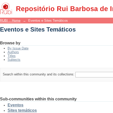
Eventos e Sites Temáticos
Repositório Rui Barbosa de 
RUBI :: Home
→
Eventos e Sites Temáticos
Eventos e Sites Temáticos
Browse by
By Issue Date
Authors
Titles
Subjects
Search within this community and its collections:
Sub-communities within this community
Eventos
Sites temáticos