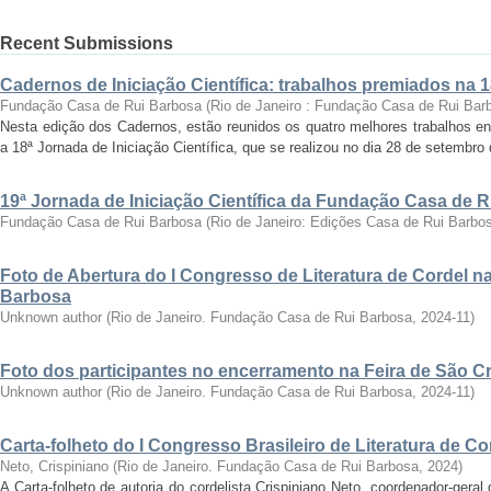
Recent Submissions
Cadernos de Iniciação Científica: trabalhos premiados na 
Fundação Casa de Rui Barbosa
(
Rio de Janeiro : Fundação Casa de Rui Bar
Nesta edição dos Cadernos, estão reunidos os quatro melhores trabalhos en
a 18ª Jornada de Iniciação Científica, que se realizou no dia 28 de setembro 
19ª Jornada de Iniciação Científica da Fundação Casa de 
Fundação Casa de Rui Barbosa
(
Rio de Janeiro: Edições Casa de Rui Barbo
Foto de Abertura do I Congresso de Literatura de Cordel 
Barbosa
Unknown author
(
Rio de Janeiro. Fundação Casa de Rui Barbosa
,
2024-11
)
Foto dos participantes no encerramento na Feira de São C
Unknown author
(
Rio de Janeiro. Fundação Casa de Rui Barbosa
,
2024-11
)
Carta-folheto do I Congresso Brasileiro de Literatura de Co
Neto, Crispiniano
(
Rio de Janeiro. Fundação Casa de Rui Barbosa
,
2024
)
A Carta-folheto de autoria do cordelista Crispiniano Neto, coordenador-geral