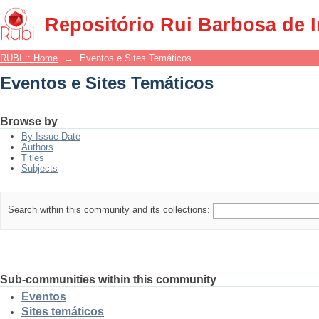
Eventos e Sites Temáticos
Repositório Rui Barbosa de 
RUBI :: Home
→
Eventos e Sites Temáticos
Eventos e Sites Temáticos
Browse by
By Issue Date
Authors
Titles
Subjects
Search within this community and its collections:
Sub-communities within this community
Eventos
Sites temáticos