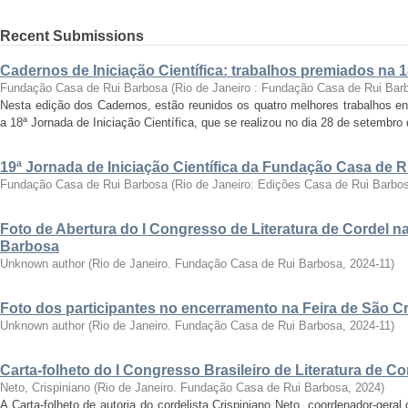
Recent Submissions
Cadernos de Iniciação Científica: trabalhos premiados na 
Fundação Casa de Rui Barbosa
(
Rio de Janeiro : Fundação Casa de Rui Bar
Nesta edição dos Cadernos, estão reunidos os quatro melhores trabalhos en
a 18ª Jornada de Iniciação Científica, que se realizou no dia 28 de setembro 
19ª Jornada de Iniciação Científica da Fundação Casa de 
Fundação Casa de Rui Barbosa
(
Rio de Janeiro: Edições Casa de Rui Barbo
Foto de Abertura do I Congresso de Literatura de Cordel 
Barbosa
Unknown author
(
Rio de Janeiro. Fundação Casa de Rui Barbosa
,
2024-11
)
Foto dos participantes no encerramento na Feira de São C
Unknown author
(
Rio de Janeiro. Fundação Casa de Rui Barbosa
,
2024-11
)
Carta-folheto do I Congresso Brasileiro de Literatura de Co
Neto, Crispiniano
(
Rio de Janeiro. Fundação Casa de Rui Barbosa
,
2024
)
A Carta-folheto de autoria do cordelista Crispiniano Neto, coordenador-geral