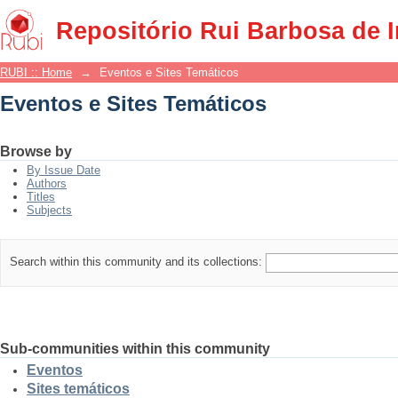
Eventos e Sites Temáticos
Repositório Rui Barbosa de 
RUBI :: Home
→
Eventos e Sites Temáticos
Eventos e Sites Temáticos
Browse by
By Issue Date
Authors
Titles
Subjects
Search within this community and its collections:
Sub-communities within this community
Eventos
Sites temáticos