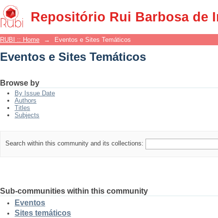
Eventos e Sites Temáticos
Repositório Rui Barbosa de 
RUBI :: Home
→
Eventos e Sites Temáticos
Eventos e Sites Temáticos
Browse by
By Issue Date
Authors
Titles
Subjects
Search within this community and its collections:
Sub-communities within this community
Eventos
Sites temáticos