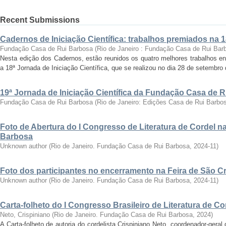
Recent Submissions
Cadernos de Iniciação Científica: trabalhos premiados na 
Fundação Casa de Rui Barbosa
(
Rio de Janeiro : Fundação Casa de Rui Bar
Nesta edição dos Cadernos, estão reunidos os quatro melhores trabalhos en
a 18ª Jornada de Iniciação Científica, que se realizou no dia 28 de setembro 
19ª Jornada de Iniciação Científica da Fundação Casa de 
Fundação Casa de Rui Barbosa
(
Rio de Janeiro: Edições Casa de Rui Barbo
Foto de Abertura do I Congresso de Literatura de Cordel 
Barbosa
Unknown author
(
Rio de Janeiro. Fundação Casa de Rui Barbosa
,
2024-11
)
Foto dos participantes no encerramento na Feira de São C
Unknown author
(
Rio de Janeiro. Fundação Casa de Rui Barbosa
,
2024-11
)
Carta-folheto do I Congresso Brasileiro de Literatura de Co
Neto, Crispiniano
(
Rio de Janeiro. Fundação Casa de Rui Barbosa
,
2024
)
A Carta-folheto de autoria do cordelista Crispiniano Neto, coordenador-geral