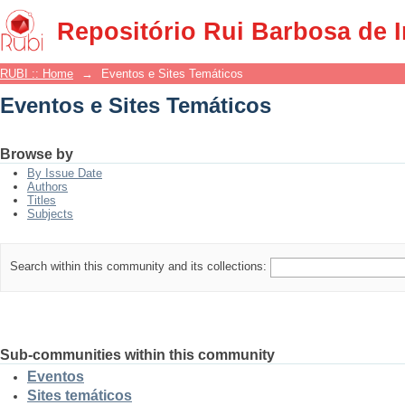
Eventos e Sites Temáticos
Repositório Rui Barbosa de 
RUBI :: Home
→
Eventos e Sites Temáticos
Eventos e Sites Temáticos
Browse by
By Issue Date
Authors
Titles
Subjects
Search within this community and its collections:
Sub-communities within this community
Eventos
Sites temáticos