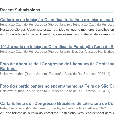
Recent Submissions
Cadernos de Iniciação Científica: trabalhos premiados na 
Fundação Casa de Rui Barbosa
(
Rio de Janeiro : Fundação Casa de Rui Bar
Nesta edição dos Cadernos, estão reunidos os quatro melhores trabalhos en
a 18ª Jornada de Iniciação Científica, que se realizou no dia 28 de setembro 
19ª Jornada de Iniciação Científica da Fundação Casa de 
Fundação Casa de Rui Barbosa
(
Rio de Janeiro: Edições Casa de Rui Barbo
Foto de Abertura do I Congresso de Literatura de Cordel 
Barbosa
Unknown author
(
Rio de Janeiro. Fundação Casa de Rui Barbosa
,
2024-11
)
Foto dos participantes no encerramento na Feira de São C
Unknown author
(
Rio de Janeiro. Fundação Casa de Rui Barbosa
,
2024-11
)
Carta-folheto do I Congresso Brasileiro de Literatura de Co
Neto, Crispiniano
(
Rio de Janeiro. Fundação Casa de Rui Barbosa
,
2024
)
A Carta-folheto de autoria do cordelista Crispiniano Neto, coordenador-geral