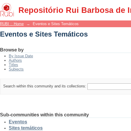
Eventos e Sites Temáticos
Repositório Rui Barbosa de 
RUBI :: Home
→
Eventos e Sites Temáticos
Eventos e Sites Temáticos
Browse by
By Issue Date
Authors
Titles
Subjects
Search within this community and its collections:
Sub-communities within this community
Eventos
Sites temáticos