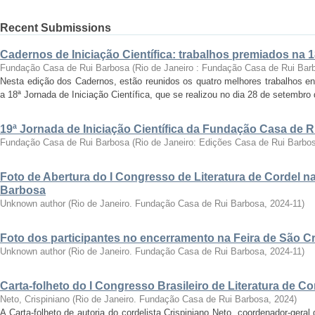
Recent Submissions
Cadernos de Iniciação Científica: trabalhos premiados na 
Fundação Casa de Rui Barbosa
(
Rio de Janeiro : Fundação Casa de Rui Bar
Nesta edição dos Cadernos, estão reunidos os quatro melhores trabalhos en
a 18ª Jornada de Iniciação Científica, que se realizou no dia 28 de setembro 
19ª Jornada de Iniciação Científica da Fundação Casa de 
Fundação Casa de Rui Barbosa
(
Rio de Janeiro: Edições Casa de Rui Barbo
Foto de Abertura do I Congresso de Literatura de Cordel 
Barbosa
Unknown author
(
Rio de Janeiro. Fundação Casa de Rui Barbosa
,
2024-11
)
Foto dos participantes no encerramento na Feira de São C
Unknown author
(
Rio de Janeiro. Fundação Casa de Rui Barbosa
,
2024-11
)
Carta-folheto do I Congresso Brasileiro de Literatura de Co
Neto, Crispiniano
(
Rio de Janeiro. Fundação Casa de Rui Barbosa
,
2024
)
A Carta-folheto de autoria do cordelista Crispiniano Neto, coordenador-geral