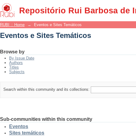
Eventos e Sites Temáticos
Repositório Rui Barbosa de 
RUBI :: Home
→
Eventos e Sites Temáticos
Eventos e Sites Temáticos
Browse by
By Issue Date
Authors
Titles
Subjects
Search within this community and its collections:
Sub-communities within this community
Eventos
Sites temáticos