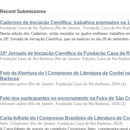
Recent Submissions
Cadernos de Iniciação Científica: trabalhos premiados na 
Fundação Casa de Rui Barbosa
(
Rio de Janeiro : Fundação Casa de Rui Bar
Nesta edição dos Cadernos, estão reunidos os quatro melhores trabalhos en
a 18ª Jornada de Iniciação Científica, que se realizou no dia 28 de setembro 
19ª Jornada de Iniciação Científica da Fundação Casa de 
Fundação Casa de Rui Barbosa
(
Rio de Janeiro: Edições Casa de Rui Barbo
Foto de Abertura do I Congresso de Literatura de Cordel 
Barbosa
Unknown author
(
Rio de Janeiro. Fundação Casa de Rui Barbosa
,
2024-11
)
Foto dos participantes no encerramento na Feira de São C
Unknown author
(
Rio de Janeiro. Fundação Casa de Rui Barbosa
,
2024-11
)
Carta-folheto do I Congresso Brasileiro de Literatura de Co
Neto, Crispiniano
(
Rio de Janeiro. Fundação Casa de Rui Barbosa
,
2024
)
A Carta-folheto de autoria do cordelista Crispiniano Neto, coordenador-geral