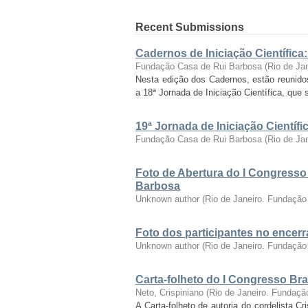
Recent Submissions
Cadernos de Iniciação Científica
Fundação Casa de Rui Barbosa
(
Rio de Ja
Nesta edição dos Cadernos, estão reunido
a 18ª Jornada de Iniciação Científica, que 
19ª Jornada de Iniciação Cientí
Fundação Casa de Rui Barbosa
(
Rio de Ja
Foto de Abertura do I Congresso
Barbosa
Unknown author
(
Rio de Janeiro. Fundação
Foto dos participantes no encer
Unknown author
(
Rio de Janeiro. Fundação
Carta-folheto do I Congresso Bras
Neto, Crispiniano
(
Rio de Janeiro. Fundaçã
A Carta-folheto de autoria do cordelista C