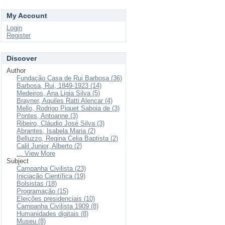
My Account
Login
Register
Discover
Author
Fundação Casa de Rui Barbosa (36)
Barbosa, Rui, 1849-1923 (14)
Medeiros, Ana Ligia Silva (5)
Brayner, Aquiles Ratti Alencar (4)
Mello, Rodrigo Piquet Saboia de (3)
Pontes, Antoanne (3)
Ribeiro, Cláudio José Silva (3)
Abrantes, Isabela Maria (2)
Belluzzo, Regina Celia Baptista (2)
Calil Junior, Alberto (2)
... View More
Subject
Campanha Civilista (23)
Iniciação Científica (19)
Bolsistas (18)
Programação (15)
Eleições presidenciais (10)
Campanha Civilista 1909 (8)
Humanidades digitais (8)
Museu (8)