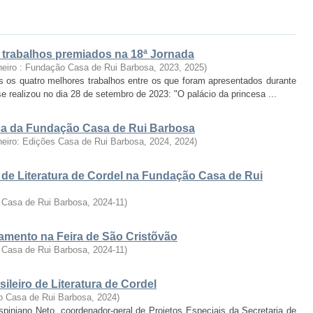
: trabalhos premiados na 18ª Jornada
neiro : Fundação Casa de Rui Barbosa, 2023
,
2025
)
s os quatro melhores trabalhos entre os que foram apresentados durante
se realizou no dia 28 de setembro de 2023: "O palácio da princesa ...
fica da Fundação Casa de Rui Barbosa
neiro: Edições Casa de Rui Barbosa, 2024
,
2024
)
 de Literatura de Cordel na Fundação Casa de Rui
 Casa de Rui Barbosa
,
2024-11
)
ramento na Feira de São Cristõvão
 Casa de Rui Barbosa
,
2024-11
)
ileiro de Literatura de Cordel
o Casa de Rui Barbosa
,
2024
)
rispiniano Neto, coordenador-geral de Projetos Especiais da Secretaria de