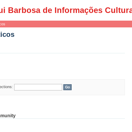
ticos
ui Barbosa de Informações Cultur
cos
ticos
lections:
mmunity