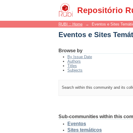
Eventos e Sites Temá
Repositório R
RUBI :: Home
→
Eventos e Sites Temáti
Eventos e Sites Temá
Browse by
By Issue Date
Authors
Titles
Subjects
Search within this community and its col
Sub-communities within this co
Eventos
Sites temáticos