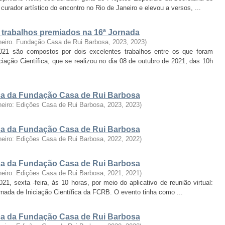
urador artístico do encontro no Rio de Janeiro e elevou a versos, ...
: trabalhos premiados na 16ª Jornada
neiro. Fundação Casa de Rui Barbosa, 2023
,
2023
)
2021 são compostos por dois excelentes trabalhos entre os que foram
iação Científica, que se realizou no dia 08 de outubro de 2021, das 10h
fica da Fundação Casa de Rui Barbosa
neiro: Edições Casa de Rui Barbosa, 2023
,
2023
)
fica da Fundação Casa de Rui Barbosa
neiro: Edições Casa de Rui Barbosa, 2022
,
2022
)
fica da Fundação Casa de Rui Barbosa
neiro: Edições Casa de Rui Barbosa, 2021
,
2021
)
, sexta -feira, às 10 horas, por meio do aplicativo de reunião virtual:
ornada de Iniciação Científica da FCRB. O evento tinha como ...
fica da Fundação Casa de Rui Barbosa