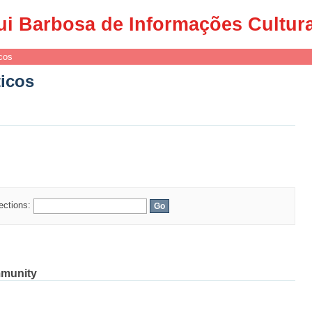
ticos
ui Barbosa de Informações Cultur
cos
ticos
lections:
mmunity