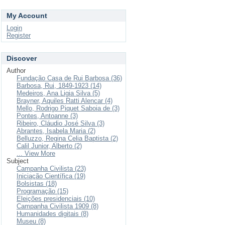
My Account
Login
Register
Discover
Author
Fundação Casa de Rui Barbosa (36)
Barbosa, Rui, 1849-1923 (14)
Medeiros, Ana Ligia Silva (5)
Brayner, Aquiles Ratti Alencar (4)
Mello, Rodrigo Piquet Saboia de (3)
Pontes, Antoanne (3)
Ribeiro, Cláudio José Silva (3)
Abrantes, Isabela Maria (2)
Belluzzo, Regina Celia Baptista (2)
Calil Junior, Alberto (2)
... View More
Subject
Campanha Civilista (23)
Iniciação Científica (19)
Bolsistas (18)
Programação (15)
Eleições presidenciais (10)
Campanha Civilista 1909 (8)
Humanidades digitais (8)
Museu (8)