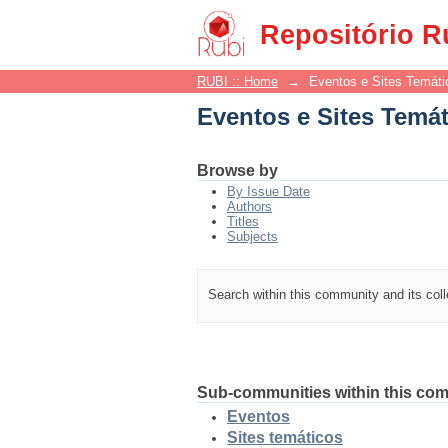
Eventos e Sites Temá
Repositório R
RUBI :: Home
→
Eventos e Sites Temáti
Eventos e Sites Temá
Browse by
By Issue Date
Authors
Titles
Subjects
Search within this community and its col
Sub-communities within this co
Eventos
Sites temáticos