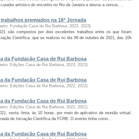
urador artístico do encontro no Rio de Janeiro e elevou a versos, ...
: trabalhos premiados na 16ª Jornada
neiro. Fundação Casa de Rui Barbosa, 2023
,
2023
)
2021 são compostos por dois excelentes trabalhos entre os que foram
iação Científica, que se realizou no dia 08 de outubro de 2021, das 10h
fica da Fundação Casa de Rui Barbosa
neiro: Edições Casa de Rui Barbosa, 2023
,
2023
)
fica da Fundação Casa de Rui Barbosa
neiro: Edições Casa de Rui Barbosa, 2022
,
2022
)
fica da Fundação Casa de Rui Barbosa
neiro: Edições Casa de Rui Barbosa, 2021
,
2021
)
, sexta -feira, às 10 horas, por meio do aplicativo de reunião virtual:
ornada de Iniciação Científica da FCRB. O evento tinha como ...
fica da Fundação Casa de Rui Barbosa