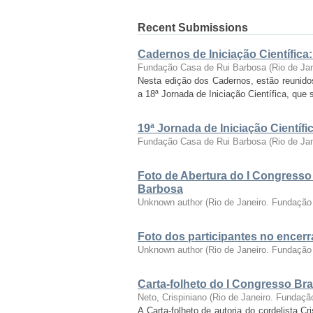
Recent Submissions
Cadernos de Iniciação Científica
Fundação Casa de Rui Barbosa
(
Rio de Ja
Nesta edição dos Cadernos, estão reunido
a 18ª Jornada de Iniciação Científica, que 
19ª Jornada de Iniciação Cientí
Fundação Casa de Rui Barbosa
(
Rio de Ja
Foto de Abertura do I Congresso
Barbosa
Unknown author
(
Rio de Janeiro. Fundação
Foto dos participantes no encer
Unknown author
(
Rio de Janeiro. Fundação
Carta-folheto do I Congresso Bras
Neto, Crispiniano
(
Rio de Janeiro. Fundaçã
A Carta-folheto de autoria do cordelista C