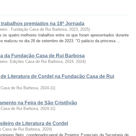
: trabalhos premiados na 18ª Jornada
neiro : Fundação Casa de Rui Barbosa, 2023
,
2025
)
s os quatro melhores trabalhos entre os que foram apresentados durante
se realizou no dia 28 de setembro de 2023: "O palácio da princesa ...
fica da Fundação Casa de Rui Barbosa
neiro: Edições Casa de Rui Barbosa, 2024
,
2024
)
 de Literatura de Cordel na Fundação Casa de Rui
 Casa de Rui Barbosa
,
2024-11
)
ramento na Feira de São Cristõvão
 Casa de Rui Barbosa
,
2024-11
)
ileiro de Literatura de Cordel
o Casa de Rui Barbosa
,
2024
)
rispiniano Neto, coordenador-geral de Projetos Especiais da Secretaria de