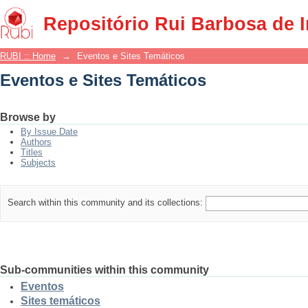
Eventos e Sites Temáticos
Repositório Rui Barbosa de 
RUBI :: Home
→
Eventos e Sites Temáticos
Eventos e Sites Temáticos
Browse by
By Issue Date
Authors
Titles
Subjects
Search within this community and its collections:
Sub-communities within this community
Eventos
Sites temáticos