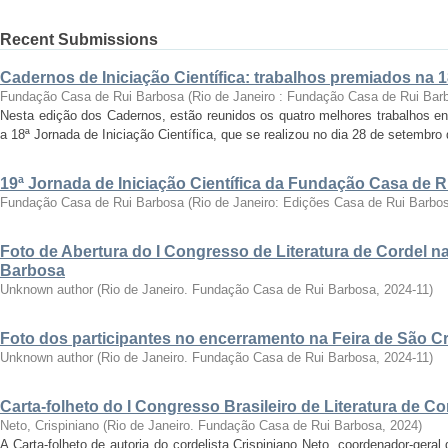
Recent Submissions
Cadernos de Iniciação Científica: trabalhos premiados na 
Fundação Casa de Rui Barbosa
(
Rio de Janeiro : Fundação Casa de Rui Bar
Nesta edição dos Cadernos, estão reunidos os quatro melhores trabalhos en
a 18ª Jornada de Iniciação Científica, que se realizou no dia 28 de setembro 
19ª Jornada de Iniciação Científica da Fundação Casa de 
Fundação Casa de Rui Barbosa
(
Rio de Janeiro: Edições Casa de Rui Barbo
Foto de Abertura do I Congresso de Literatura de Cordel 
Barbosa
Unknown author
(
Rio de Janeiro. Fundação Casa de Rui Barbosa
,
2024-11
)
Foto dos participantes no encerramento na Feira de São C
Unknown author
(
Rio de Janeiro. Fundação Casa de Rui Barbosa
,
2024-11
)
Carta-folheto do I Congresso Brasileiro de Literatura de Co
Neto, Crispiniano
(
Rio de Janeiro. Fundação Casa de Rui Barbosa
,
2024
)
A Carta-folheto de autoria do cordelista Crispiniano Neto, coordenador-geral