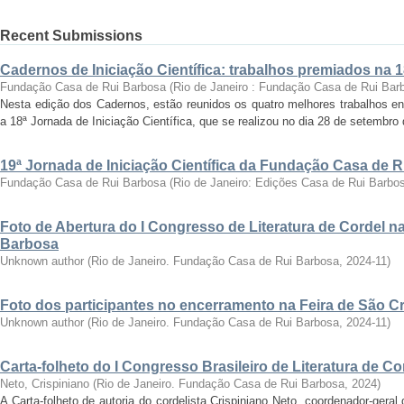
Recent Submissions
Cadernos de Iniciação Científica: trabalhos premiados na 
Fundação Casa de Rui Barbosa
(
Rio de Janeiro : Fundação Casa de Rui Bar
Nesta edição dos Cadernos, estão reunidos os quatro melhores trabalhos en
a 18ª Jornada de Iniciação Científica, que se realizou no dia 28 de setembro 
19ª Jornada de Iniciação Científica da Fundação Casa de 
Fundação Casa de Rui Barbosa
(
Rio de Janeiro: Edições Casa de Rui Barbo
Foto de Abertura do I Congresso de Literatura de Cordel 
Barbosa
Unknown author
(
Rio de Janeiro. Fundação Casa de Rui Barbosa
,
2024-11
)
Foto dos participantes no encerramento na Feira de São C
Unknown author
(
Rio de Janeiro. Fundação Casa de Rui Barbosa
,
2024-11
)
Carta-folheto do I Congresso Brasileiro de Literatura de Co
Neto, Crispiniano
(
Rio de Janeiro. Fundação Casa de Rui Barbosa
,
2024
)
A Carta-folheto de autoria do cordelista Crispiniano Neto, coordenador-geral