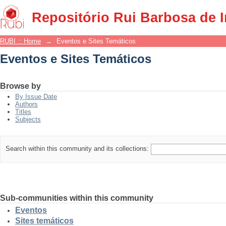
Eventos e Sites Temáticos
Repositório Rui Barbosa de 
RUBI :: Home
→
Eventos e Sites Temáticos
Eventos e Sites Temáticos
Browse by
By Issue Date
Authors
Titles
Subjects
Search within this community and its collections:
Sub-communities within this community
Eventos
Sites temáticos