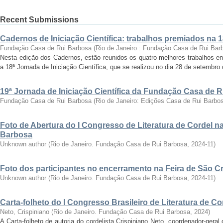
Recent Submissions
Cadernos de Iniciação Científica: trabalhos premiados na 
Fundação Casa de Rui Barbosa
(
Rio de Janeiro : Fundação Casa de Rui Bar
Nesta edição dos Cadernos, estão reunidos os quatro melhores trabalhos en
a 18ª Jornada de Iniciação Científica, que se realizou no dia 28 de setembro 
19ª Jornada de Iniciação Científica da Fundação Casa de 
Fundação Casa de Rui Barbosa
(
Rio de Janeiro: Edições Casa de Rui Barbo
Foto de Abertura do I Congresso de Literatura de Cordel 
Barbosa
Unknown author
(
Rio de Janeiro. Fundação Casa de Rui Barbosa
,
2024-11
)
Foto dos participantes no encerramento na Feira de São C
Unknown author
(
Rio de Janeiro. Fundação Casa de Rui Barbosa
,
2024-11
)
Carta-folheto do I Congresso Brasileiro de Literatura de Co
Neto, Crispiniano
(
Rio de Janeiro. Fundação Casa de Rui Barbosa
,
2024
)
A Carta-folheto de autoria do cordelista Crispiniano Neto, coordenador-geral