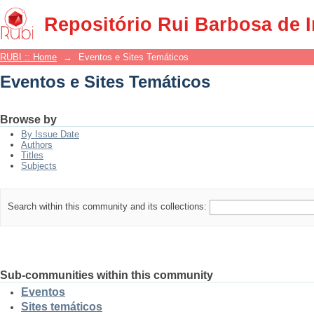
Eventos e Sites Temáticos
Repositório Rui Barbosa de 
RUBI :: Home
→
Eventos e Sites Temáticos
Eventos e Sites Temáticos
Browse by
By Issue Date
Authors
Titles
Subjects
Search within this community and its collections:
Sub-communities within this community
Eventos
Sites temáticos