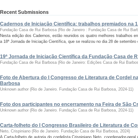
Recent Submissions
Cadernos de Iniciação Científica: trabalhos premiados na 
Fundação Casa de Rui Barbosa
(
Rio de Janeiro : Fundação Casa de Rui Bar
Nesta edição dos Cadernos, estão reunidos os quatro melhores trabalhos en
a 18ª Jornada de Iniciação Científica, que se realizou no dia 28 de setembro 
19ª Jornada de Iniciação Científica da Fundação Casa de 
Fundação Casa de Rui Barbosa
(
Rio de Janeiro: Edições Casa de Rui Barbo
Foto de Abertura do I Congresso de Literatura de Cordel 
Barbosa
Unknown author
(
Rio de Janeiro. Fundação Casa de Rui Barbosa
,
2024-11
)
Foto dos participantes no encerramento na Feira de São C
Unknown author
(
Rio de Janeiro. Fundação Casa de Rui Barbosa
,
2024-11
)
Carta-folheto do I Congresso Brasileiro de Literatura de Co
Neto, Crispiniano
(
Rio de Janeiro. Fundação Casa de Rui Barbosa
,
2024
)
A Carta-folheto de autoria do cordelista Crispiniano Neto, coordenador-geral