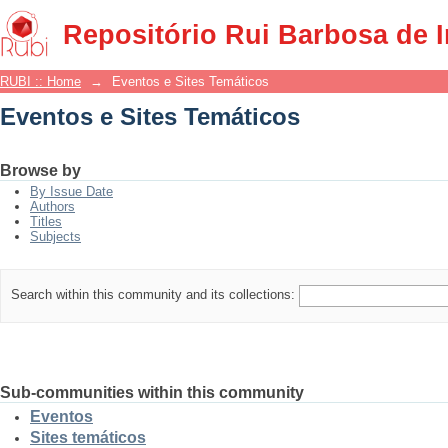
Eventos e Sites Temáticos
Repositório Rui Barbosa de 
RUBI :: Home
→
Eventos e Sites Temáticos
Eventos e Sites Temáticos
Browse by
By Issue Date
Authors
Titles
Subjects
Search within this community and its collections:
Sub-communities within this community
Eventos
Sites temáticos