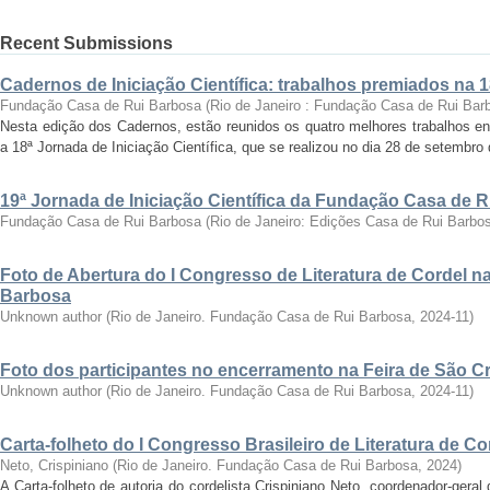
Recent Submissions
Cadernos de Iniciação Científica: trabalhos premiados na 
Fundação Casa de Rui Barbosa
(
Rio de Janeiro : Fundação Casa de Rui Bar
Nesta edição dos Cadernos, estão reunidos os quatro melhores trabalhos en
a 18ª Jornada de Iniciação Científica, que se realizou no dia 28 de setembro 
19ª Jornada de Iniciação Científica da Fundação Casa de 
Fundação Casa de Rui Barbosa
(
Rio de Janeiro: Edições Casa de Rui Barbo
Foto de Abertura do I Congresso de Literatura de Cordel 
Barbosa
Unknown author
(
Rio de Janeiro. Fundação Casa de Rui Barbosa
,
2024-11
)
Foto dos participantes no encerramento na Feira de São C
Unknown author
(
Rio de Janeiro. Fundação Casa de Rui Barbosa
,
2024-11
)
Carta-folheto do I Congresso Brasileiro de Literatura de Co
Neto, Crispiniano
(
Rio de Janeiro. Fundação Casa de Rui Barbosa
,
2024
)
A Carta-folheto de autoria do cordelista Crispiniano Neto, coordenador-geral