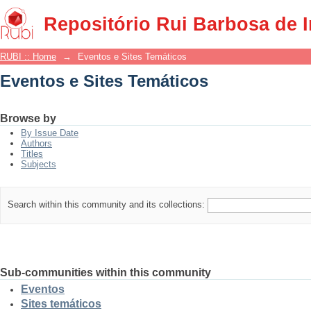
Eventos e Sites Temáticos
Repositório Rui Barbosa de 
RUBI :: Home
→
Eventos e Sites Temáticos
Eventos e Sites Temáticos
Browse by
By Issue Date
Authors
Titles
Subjects
Search within this community and its collections:
Sub-communities within this community
Eventos
Sites temáticos