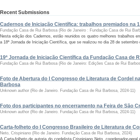
Recent Submissions
Cadernos de Iniciação Científica: trabalhos premiados na 
Fundação Casa de Rui Barbosa
(
Rio de Janeiro : Fundação Casa de Rui Bar
Nesta edição dos Cadernos, estão reunidos os quatro melhores trabalhos en
a 18ª Jornada de Iniciação Científica, que se realizou no dia 28 de setembro 
19ª Jornada de Iniciação Científica da Fundação Casa de 
Fundação Casa de Rui Barbosa
(
Rio de Janeiro: Edições Casa de Rui Barbo
Foto de Abertura do I Congresso de Literatura de Cordel 
Barbosa
Unknown author
(
Rio de Janeiro. Fundação Casa de Rui Barbosa
,
2024-11
)
Foto dos participantes no encerramento na Feira de São C
Unknown author
(
Rio de Janeiro. Fundação Casa de Rui Barbosa
,
2024-11
)
Carta-folheto do I Congresso Brasileiro de Literatura de Co
Neto, Crispiniano
(
Rio de Janeiro. Fundação Casa de Rui Barbosa
,
2024
)
A Carta-folheto de autoria do cordelista Crispiniano Neto, coordenador-geral