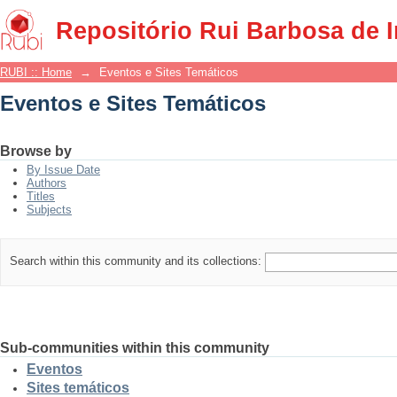
Eventos e Sites Temáticos
Repositório Rui Barbosa de 
RUBI :: Home
→
Eventos e Sites Temáticos
Eventos e Sites Temáticos
Browse by
By Issue Date
Authors
Titles
Subjects
Search within this community and its collections:
Sub-communities within this community
Eventos
Sites temáticos