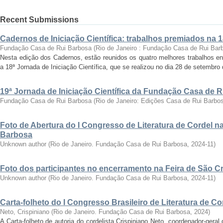
Recent Submissions
Cadernos de Iniciação Científica: trabalhos premiados na 
Fundação Casa de Rui Barbosa
(
Rio de Janeiro : Fundação Casa de Rui Bar
Nesta edição dos Cadernos, estão reunidos os quatro melhores trabalhos en
a 18ª Jornada de Iniciação Científica, que se realizou no dia 28 de setembro 
19ª Jornada de Iniciação Científica da Fundação Casa de 
Fundação Casa de Rui Barbosa
(
Rio de Janeiro: Edições Casa de Rui Barbo
Foto de Abertura do I Congresso de Literatura de Cordel 
Barbosa
Unknown author
(
Rio de Janeiro. Fundação Casa de Rui Barbosa
,
2024-11
)
Foto dos participantes no encerramento na Feira de São C
Unknown author
(
Rio de Janeiro. Fundação Casa de Rui Barbosa
,
2024-11
)
Carta-folheto do I Congresso Brasileiro de Literatura de Co
Neto, Crispiniano
(
Rio de Janeiro. Fundação Casa de Rui Barbosa
,
2024
)
A Carta-folheto de autoria do cordelista Crispiniano Neto, coordenador-geral