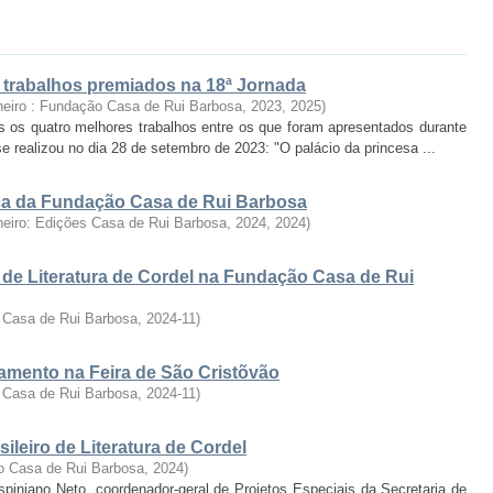
: trabalhos premiados na 18ª Jornada
neiro : Fundação Casa de Rui Barbosa, 2023
,
2025
)
s os quatro melhores trabalhos entre os que foram apresentados durante
se realizou no dia 28 de setembro de 2023: "O palácio da princesa ...
fica da Fundação Casa de Rui Barbosa
neiro: Edições Casa de Rui Barbosa, 2024
,
2024
)
 de Literatura de Cordel na Fundação Casa de Rui
 Casa de Rui Barbosa
,
2024-11
)
ramento na Feira de São Cristõvão
 Casa de Rui Barbosa
,
2024-11
)
ileiro de Literatura de Cordel
o Casa de Rui Barbosa
,
2024
)
rispiniano Neto, coordenador-geral de Projetos Especiais da Secretaria de