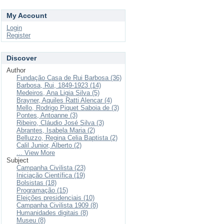
My Account
Login
Register
Discover
Author
Fundação Casa de Rui Barbosa (36)
Barbosa, Rui, 1849-1923 (14)
Medeiros, Ana Ligia Silva (5)
Brayner, Aquiles Ratti Alencar (4)
Mello, Rodrigo Piquet Saboia de (3)
Pontes, Antoanne (3)
Ribeiro, Cláudio José Silva (3)
Abrantes, Isabela Maria (2)
Belluzzo, Regina Celia Baptista (2)
Calil Junior, Alberto (2)
... View More
Subject
Campanha Civilista (23)
Iniciação Científica (19)
Bolsistas (18)
Programação (15)
Eleições presidenciais (10)
Campanha Civilista 1909 (8)
Humanidades digitais (8)
Museu (8)