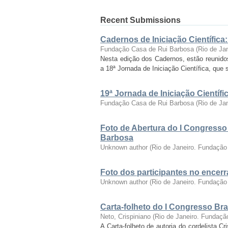
Recent Submissions
Cadernos de Iniciação Científica
Fundação Casa de Rui Barbosa
(
Rio de Ja
Nesta edição dos Cadernos, estão reunido
a 18ª Jornada de Iniciação Científica, que 
19ª Jornada de Iniciação Cientí
Fundação Casa de Rui Barbosa
(
Rio de Ja
Foto de Abertura do I Congresso
Barbosa
Unknown author
(
Rio de Janeiro. Fundação
Foto dos participantes no encer
Unknown author
(
Rio de Janeiro. Fundação
Carta-folheto do I Congresso Bras
Neto, Crispiniano
(
Rio de Janeiro. Fundaçã
A Carta-folheto de autoria do cordelista C