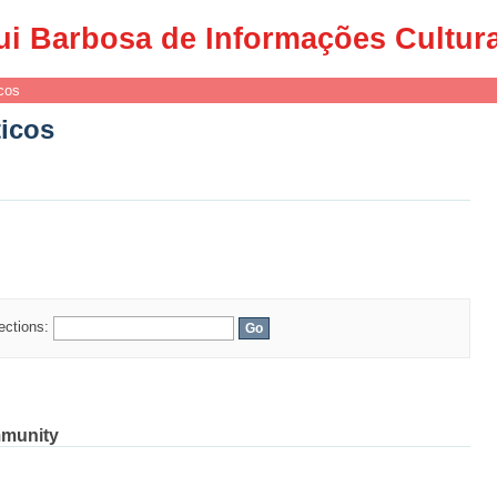
ticos
ui Barbosa de Informações Cultur
cos
ticos
lections:
mmunity