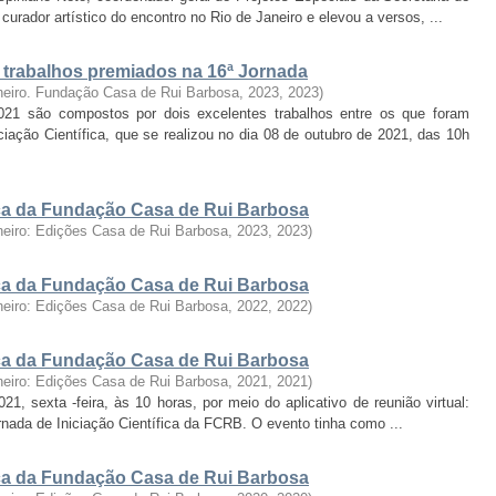
urador artístico do encontro no Rio de Janeiro e elevou a versos, ...
: trabalhos premiados na 16ª Jornada
neiro. Fundação Casa de Rui Barbosa, 2023
,
2023
)
2021 são compostos por dois excelentes trabalhos entre os que foram
iação Científica, que se realizou no dia 08 de outubro de 2021, das 10h
fica da Fundação Casa de Rui Barbosa
neiro: Edições Casa de Rui Barbosa, 2023
,
2023
)
fica da Fundação Casa de Rui Barbosa
neiro: Edições Casa de Rui Barbosa, 2022
,
2022
)
fica da Fundação Casa de Rui Barbosa
neiro: Edições Casa de Rui Barbosa, 2021
,
2021
)
, sexta -feira, às 10 horas, por meio do aplicativo de reunião virtual:
ornada de Iniciação Científica da FCRB. O evento tinha como ...
fica da Fundação Casa de Rui Barbosa