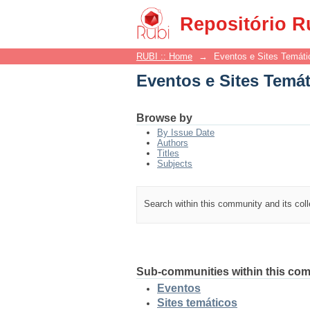
Eventos e Sites Temá
Repositório R
RUBI :: Home
→
Eventos e Sites Temáti
Eventos e Sites Temá
Browse by
By Issue Date
Authors
Titles
Subjects
Search within this community and its col
Sub-communities within this co
Eventos
Sites temáticos