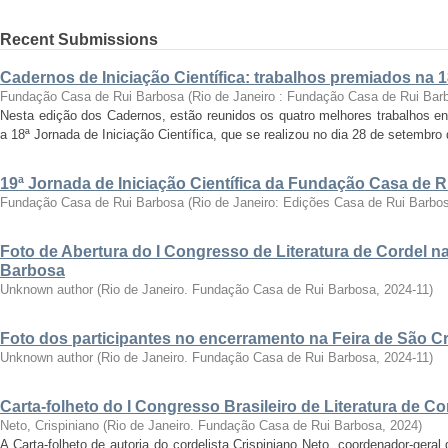
Recent Submissions
Cadernos de Iniciação Científica: trabalhos premiados na 
Fundação Casa de Rui Barbosa
(
Rio de Janeiro : Fundação Casa de Rui Bar
Nesta edição dos Cadernos, estão reunidos os quatro melhores trabalhos en
a 18ª Jornada de Iniciação Científica, que se realizou no dia 28 de setembro 
19ª Jornada de Iniciação Científica da Fundação Casa de 
Fundação Casa de Rui Barbosa
(
Rio de Janeiro: Edições Casa de Rui Barbo
Foto de Abertura do I Congresso de Literatura de Cordel 
Barbosa
Unknown author
(
Rio de Janeiro. Fundação Casa de Rui Barbosa
,
2024-11
)
Foto dos participantes no encerramento na Feira de São C
Unknown author
(
Rio de Janeiro. Fundação Casa de Rui Barbosa
,
2024-11
)
Carta-folheto do I Congresso Brasileiro de Literatura de Co
Neto, Crispiniano
(
Rio de Janeiro. Fundação Casa de Rui Barbosa
,
2024
)
A Carta-folheto de autoria do cordelista Crispiniano Neto, coordenador-geral