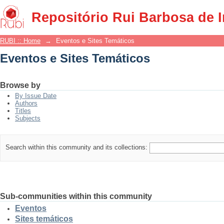
Eventos e Sites Temáticos
Repositório Rui Barbosa de 
RUBI :: Home
→
Eventos e Sites Temáticos
Eventos e Sites Temáticos
Browse by
By Issue Date
Authors
Titles
Subjects
Search within this community and its collections:
Sub-communities within this community
Eventos
Sites temáticos