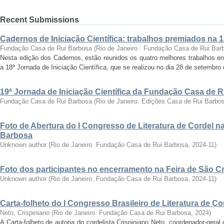
Recent Submissions
Cadernos de Iniciação Científica: trabalhos premiados na 
Fundação Casa de Rui Barbosa
(
Rio de Janeiro : Fundação Casa de Rui Bar
Nesta edição dos Cadernos, estão reunidos os quatro melhores trabalhos en
a 18ª Jornada de Iniciação Científica, que se realizou no dia 28 de setembro 
19ª Jornada de Iniciação Científica da Fundação Casa de 
Fundação Casa de Rui Barbosa
(
Rio de Janeiro: Edições Casa de Rui Barbo
Foto de Abertura do I Congresso de Literatura de Cordel 
Barbosa
Unknown author
(
Rio de Janeiro. Fundação Casa de Rui Barbosa
,
2024-11
)
Foto dos participantes no encerramento na Feira de São C
Unknown author
(
Rio de Janeiro. Fundação Casa de Rui Barbosa
,
2024-11
)
Carta-folheto do I Congresso Brasileiro de Literatura de Co
Neto, Crispiniano
(
Rio de Janeiro. Fundação Casa de Rui Barbosa
,
2024
)
A Carta-folheto de autoria do cordelista Crispiniano Neto, coordenador-geral