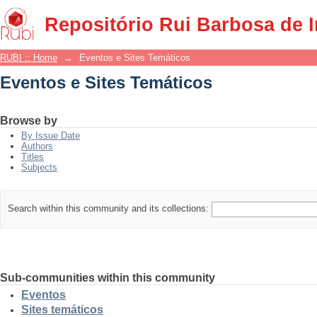
Eventos e Sites Temáticos
Repositório Rui Barbosa de 
RUBI :: Home
→
Eventos e Sites Temáticos
Eventos e Sites Temáticos
Browse by
By Issue Date
Authors
Titles
Subjects
Search within this community and its collections:
Sub-communities within this community
Eventos
Sites temáticos