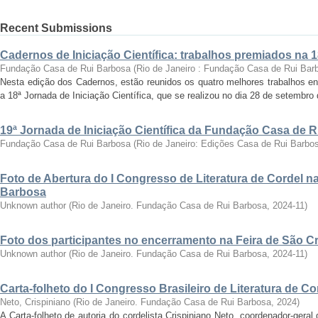
Recent Submissions
Cadernos de Iniciação Científica: trabalhos premiados na 
Fundação Casa de Rui Barbosa
(
Rio de Janeiro : Fundação Casa de Rui Bar
Nesta edição dos Cadernos, estão reunidos os quatro melhores trabalhos en
a 18ª Jornada de Iniciação Científica, que se realizou no dia 28 de setembro 
19ª Jornada de Iniciação Científica da Fundação Casa de 
Fundação Casa de Rui Barbosa
(
Rio de Janeiro: Edições Casa de Rui Barbo
Foto de Abertura do I Congresso de Literatura de Cordel 
Barbosa
Unknown author
(
Rio de Janeiro. Fundação Casa de Rui Barbosa
,
2024-11
)
Foto dos participantes no encerramento na Feira de São C
Unknown author
(
Rio de Janeiro. Fundação Casa de Rui Barbosa
,
2024-11
)
Carta-folheto do I Congresso Brasileiro de Literatura de Co
Neto, Crispiniano
(
Rio de Janeiro. Fundação Casa de Rui Barbosa
,
2024
)
A Carta-folheto de autoria do cordelista Crispiniano Neto, coordenador-geral