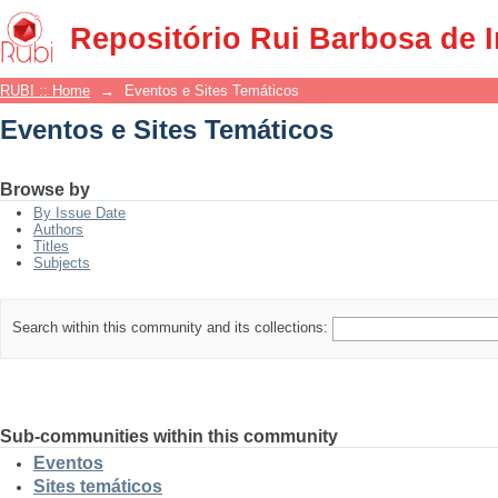
Eventos e Sites Temáticos
Repositório Rui Barbosa de 
RUBI :: Home
→
Eventos e Sites Temáticos
Eventos e Sites Temáticos
Browse by
By Issue Date
Authors
Titles
Subjects
Search within this community and its collections:
Sub-communities within this community
Eventos
Sites temáticos